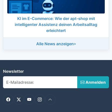
KI im E-Commerce: Wie der apt-shop mit
intelligenter Assistenz deinen Arbeitsalltag
erleichtert
Alle News anzeigen
Newsletter
Anmelden
Facebook
Twitter
YouTube
Instagram
Nach oben